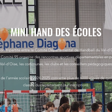
MINI HAND DES ÉCOLES
ion tripartite entre le Comité Départemental de Handball du Val-d
Comité 95 organise des rencontres sportives départementales en pa
al-d’Oise, les communes, les clubs et les conseillers pédagogiques 
de l’année scolaire 2024-2025 concerne plus de 6000 élèves de cycl
classes du département (sur inscription).