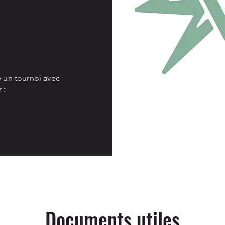
e un tournoi avec
 :
Documents utiles