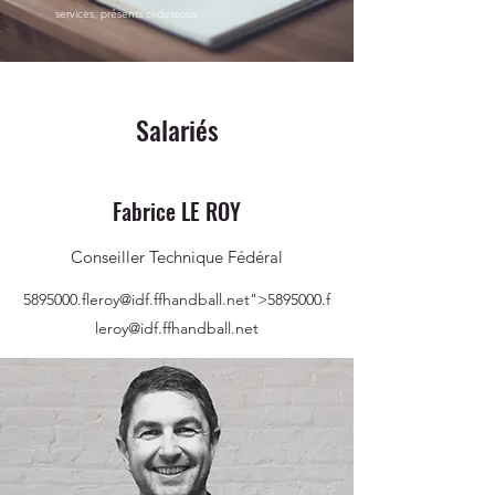
services, présents ci-dessous :
Salariés
Fabrice LE ROY
Conseiller Technique Fédéral
5895000
.fleroy@idf.ffhandball.net">
5895000
.f
leroy@idf.ffhandball.net