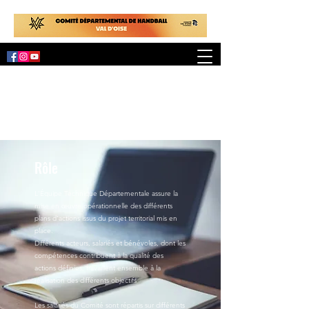
Rôle
L'Équipe Technique Départementale assure la
mise en œuvre opérationnelle des différents
plans d'actions issus du projet territorial mis en
place.
Différents acteurs, salariés et bénévoles, dont les
compétences contribuent à la qualité des
actions définies, travaillent ensemble à la
réalisation des différents objectifs
Les salariés du Comité sont répartis sur différents