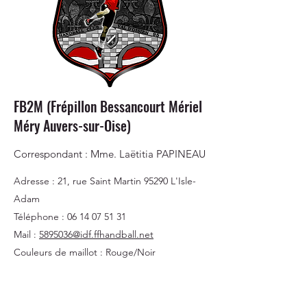
FB2M (Frépillon Bessancourt Mériel
Méry Auvers-sur-Oise)
Correspondant : Mme. Laëtitia PAPINEAU
Adresse : 21, rue Saint Martin 95290 L'Isle-
Adam
Téléphone :
06 14 07 51 31
Mail :
5895036@idf.ffhandball.net
Couleurs de maillot : Rouge/Noir