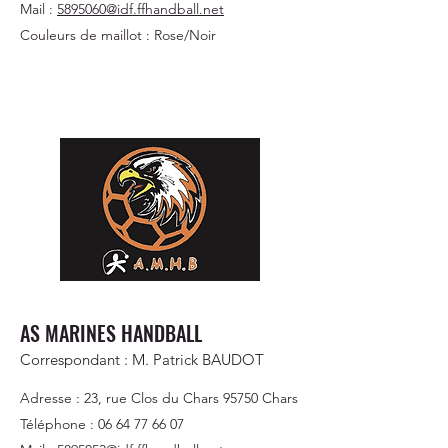
Mail :
5895060@idf.ffhandball.net
Couleurs de maillot : Rose/Noir
AS MARINES HANDBALL
Correspondant : M. Patrick BAUDOT
Adresse : 23, rue Clos du Chars 95750 Chars
Téléphone :
06 64 77 66 07